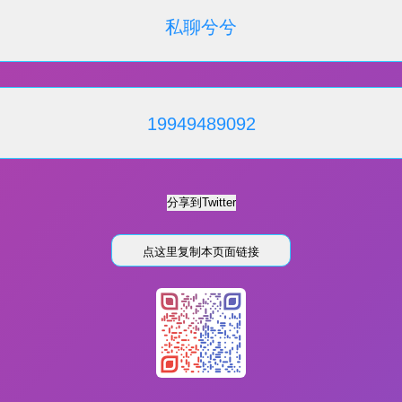
私聊兮兮
19949489092
点这里复制本页面链接