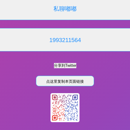
私聊嘟嘟
1993211564
点这里复制本页面链接